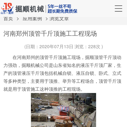
首页
>
应用案例
> 浏览文章
河南郑州顶管千斤顶施工工程现场
(日期：2020年07月13日 浏览：
228次 )
在河南郑州的
顶管千斤顶
施工现场，掘顺顶管千斤顶动
力强劲，掘顺机械公司是山东省知名的液压
千斤顶厂家
，生
产的
顶管液压千斤顶
包括机械自锁、液压自锁、卧式、立式
等多种类型，主要用于顶推、举升等工程场合，
顶管千斤顶
就是用于顶管施工这种顶推的工程现场。