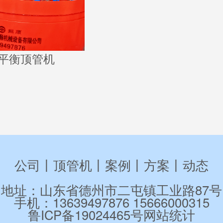
平衡顶管机
公司
丨
顶管机
丨
案例
丨
方案
丨
动态
地址：山东省德州市二屯镇工业路87号
手机：13639497876 15666000315
鲁ICP备19024465号
网站统计