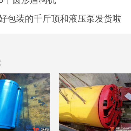
好包装的千斤顶和液压泵发货啦
：