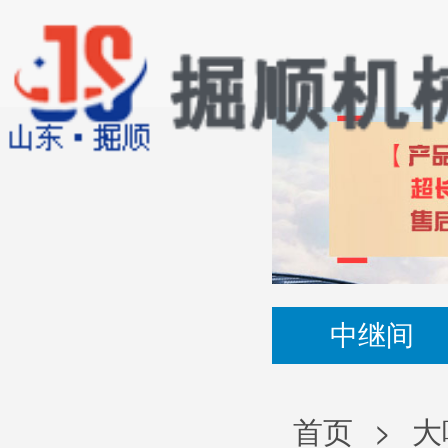
中继间
首页
>
大