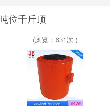
吨位千斤顶
(浏览：
631次 )