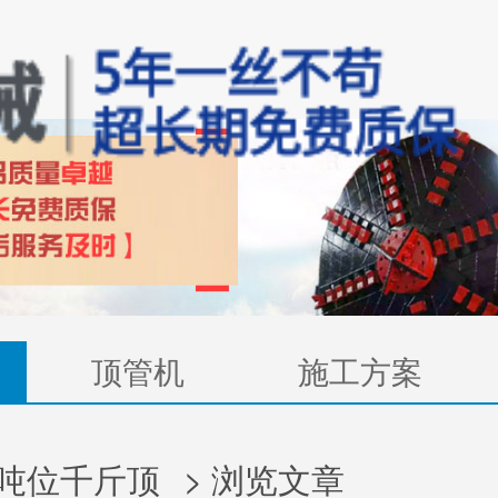
顶管机
施工方案
吨位千斤顶
> 浏览文章